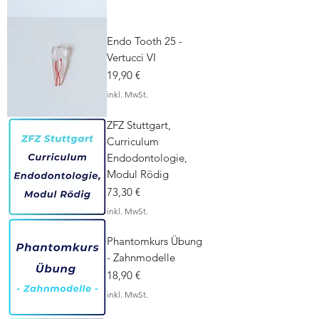
Endo Tooth 25 -
Vertucci VI
Preis
19,90 €
inkl. MwSt.
ZFZ Stuttgart,
Curriculum
Endodontologie,
Modul Rödig
Preis
73,30 €
inkl. MwSt.
Phantomkurs Übung
- Zahnmodelle
Preis
18,90 €
inkl. MwSt.