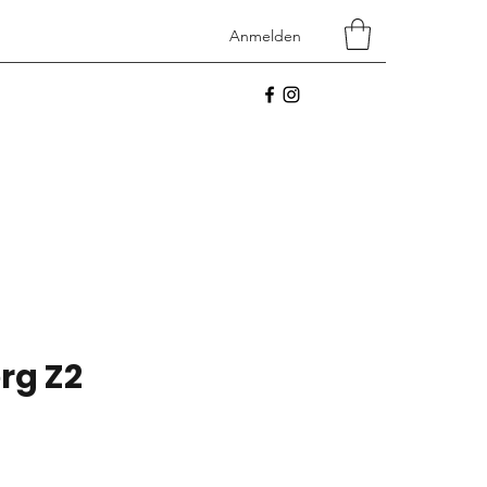
Anmelden
tart
Shop
Contact
rg Z2