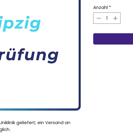
Anzahl
*
niklinik geliefert; ein Versand an
lich.