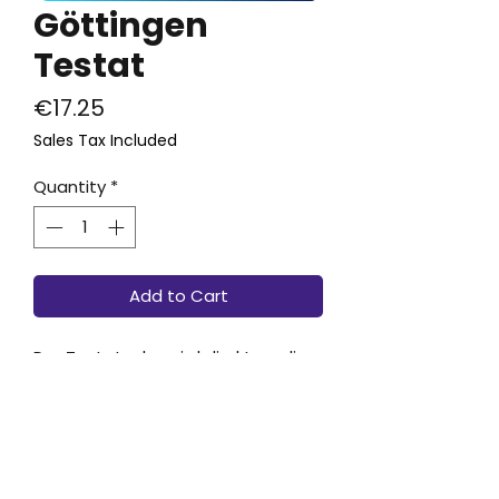
Göttingen
Testat
Price
€17.25
Sales Tax Included
Quantity
*
Add to Cart
Der Testatzahn wird direkt an die
Uniklinik geliefert; ein Versand an
private Adressen ist nicht möglich.
Im Bestellvorgang muss dennoch
die
private Adresse
angegeben
werden. Die Lieferadresse der