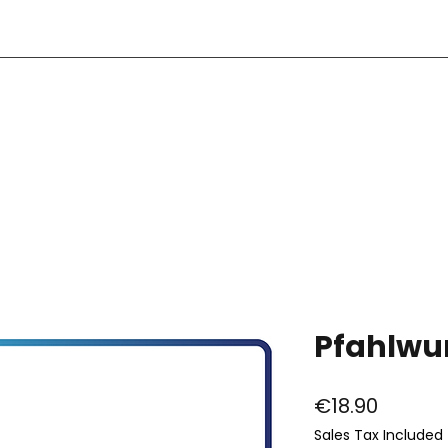
S
Pfahlwur
Price
€18.90
Sales Tax Included