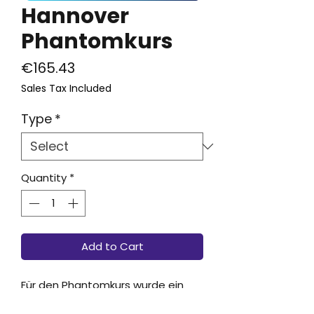
Hannover
Phantomkurs
Price
€165.43
Sales Tax Included
Type
*
Quantity
*
Add to Cart
Für den Phantomkurs wurde ein
entsprechendes Basis-Set